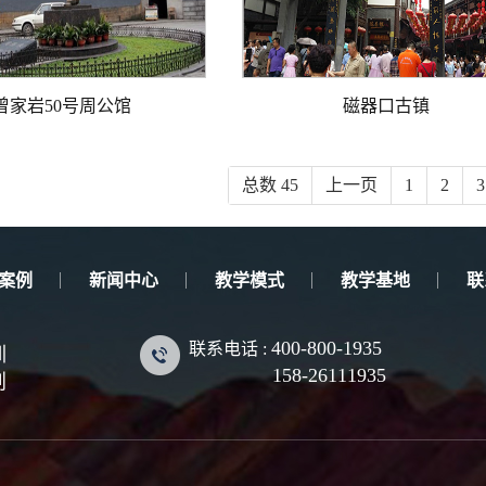
曾家岩50号周公馆
磁器口古镇
总数 45
上一页
1
2
3
案例
新闻中心
教学模式
教学基地
联
400-800-1935
联系电话 :
训
158-26111935
划