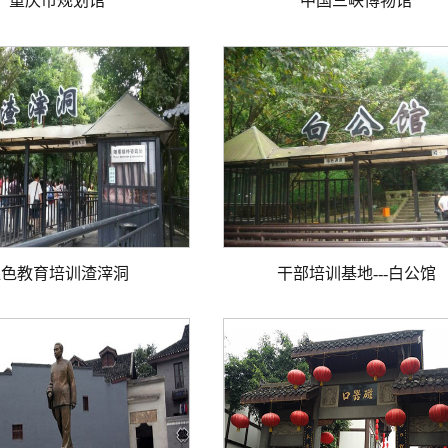
重庆市规划馆
中国三峡博物馆
红色教育培训渣滓洞
干部培训基地---白公馆