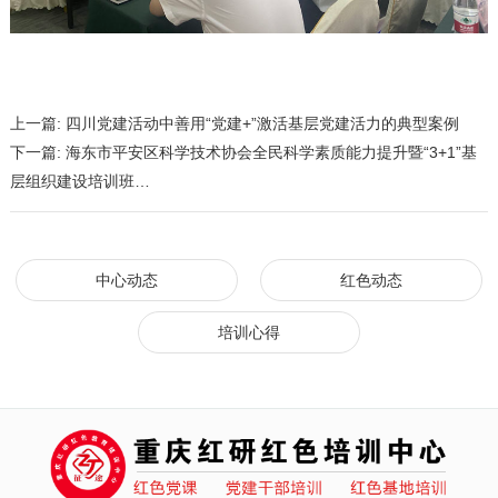
上一篇:
四川党建活动中善用“党建+”激活基层党建活力的典型案例
下一篇:
海东市平安区科学技术协会全民科学素质能力提升暨“3+1”基
层组织建设培训班…
中心动态
红色动态
培训心得