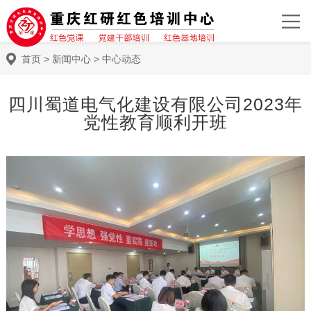
首页
>
新闻中心
>
中心动态
四川蜀道电气化建设有限公司2023年
党性教育顺利开班