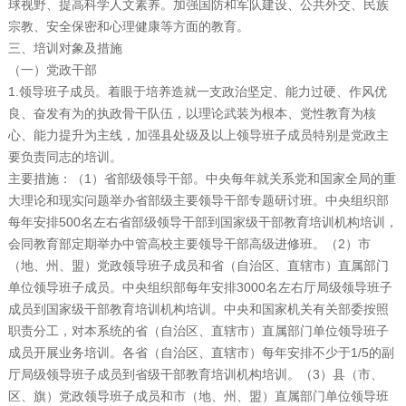
球视野、提高科学人文素养。加强国防和军队建设、公共外交、民族
宗教、安全保密和心理健康等方面的教育。
三、培训对象及措施
（一）党政干部
1.领导班子成员。着眼于培养造就一支政治坚定、能力过硬、作风优
良、奋发有为的执政骨干队伍，以理论武装为根本、党性教育为核
心、能力提升为主线，加强县处级及以上领导班子成员特别是党政主
要负责同志的培训。
主要措施：（1）省部级领导干部。中央每年就关系党和国家全局的重
大理论和现实问题举办省部级主要领导干部专题研讨班。中央组织部
每年安排500名左右省部级领导干部到国家级干部教育培训机构培训，
会同教育部定期举办中管高校主要领导干部高级进修班。（2）市
（地、州、盟）党政领导班子成员和省（自治区、直辖市）直属部门
单位领导班子成员。中央组织部每年安排3000名左右厅局级领导班子
成员到国家级干部教育培训机构培训。中央和国家机关有关部委按照
职责分工，对本系统的省（自治区、直辖市）直属部门单位领导班子
成员开展业务培训。各省（自治区、直辖市）每年安排不少于1/5的副
厅局级领导班子成员到省级干部教育培训机构培训。（3）县（市、
区、旗）党政领导班子成员和市（地、州、盟）直属部门单位领导班