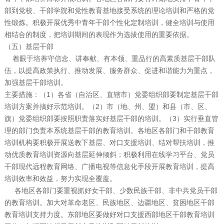
部到党校、干部学院和党性教育基地接受系统的理论培训和严格的党
性锻炼。积极开展优秀中青年干部个性化定制培训，健全培训与使用
相结合的制度，把培训期间的表现作为选拔使用的重要依据。
（五）基层干部
着眼于培养守信念、讲奉献、有本领、重品行的高素质基层干部队
伍，以提高政策执行、推动发展、服务群众、促进和谐能力为重点，
加强基层干部培训。
主要措施：（1）各省（自治区、直辖市）党委组织部要制定基层干部
培训方案并搞好示范培训。（2）市（地、州、盟）和县（市、区、
旗）党委组织部要按照职责落实好基层干部的培训。（3）实行垂直管
理的部门负责本系统基层干部的教育培训。各地区各部门和干部教育
培训机构要积极开展送教下基层、对口支援培训、结对帮扶培训，推
动优质教育培训资源向基层延伸倾斜；积极利用在线学习平台、党员
干部现代远程教育网络、广播电视等信息化手段开展教育培训，提高
培训效率和效益，努力实现全覆盖。
各地区各部门要重视抓好女干部、少数民族干部、非中共党员干部
的教育培训。加大对革命老区、民族地区、边疆地区、贫困地区干部
教育培训支持力度。东部地区要做好对口支援西部地区干部教育培训