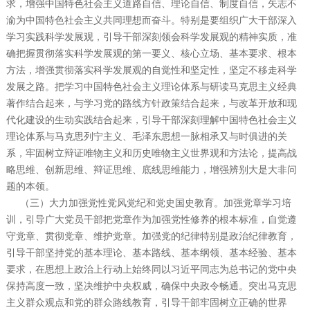
求，增强中国特色社会主义道路自信、理论自信、制度自信，矢志不
渝为中国特色社会主义共同理想而奋斗。特别是要组织广大干部深入
学习实践科学发展观，引导干部深刻领会科学发展观的精神实质，准
确把握贯彻落实科学发展观的第一要义、核心立场、基本要求、根本
方法，增强贯彻落实科学发展观的自觉性和坚定性，坚定不移走科学
发展之路。把学习中国特色社会主义理论体系与研读马克思主义经典
著作结合起来，与学习党的路线方针政策结合起来，与改革开放和现
代化建设的生动实践结合起来，引导干部深刻理解中国特色社会主义
理论体系与马克思列宁主义、毛泽东思想一脉相承又与时俱进的关
系，牢固树立辩证唯物主义和历史唯物主义世界观和方法论，提高战
略思维、创新思维、辩证思维、底线思维能力，增强辨别大是大非问
题的本领。
（三）大力加强党性党风党纪和党史国史教育。加强党章学习培
训，引导广大党员干部把党章作为加强党性修养的根本标准，自觉遵
守党章、贯彻党章、维护党章。加强党的纪律特别是政治纪律教育，
引导干部坚持党的基本理论、基本路线、基本纲领、基本经验、基本
要求，在思想上政治上行动上始终同以习近平同志为总书记的党中央
保持高度一致，坚决维护中央权威，确保中央政令畅通。突出马克思
主义群众观点和党的群众路线教育，引导干部牢固树立正确的世界