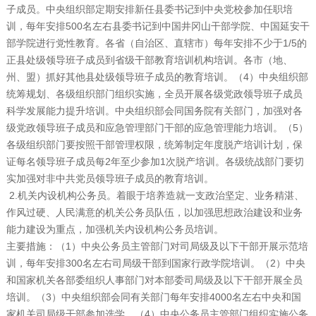
子成员。中央组织部定期安排新任县委书记到中央党校参加任职培
训，每年安排500名左右县委书记到中国井冈山干部学院、中国延安干
部学院进行党性教育。各省（自治区、直辖市）每年安排不少于1/5的
正县处级领导班子成员到省级干部教育培训机构培训。各市（地、
州、盟）抓好其他县处级领导班子成员的教育培训。（4）中央组织部
统筹规划、各级组织部门组织实施，全员开展各级党政领导班子成员
科学发展能力提升培训。中央组织部会同国务院有关部门，加强对各
级党政领导班子成员和应急管理部门干部的应急管理能力培训。（5）
各级组织部门要按照干部管理权限，统筹制定年度脱产培训计划，保
证每名领导班子成员每2年至少参加1次脱产培训。各级统战部门要切
实加强对非中共党员领导班子成员的教育培训。
2.机关内设机构公务员。着眼于培养造就一支政治坚定、业务精湛、
作风过硬、人民满意的机关公务员队伍，以加强思想政治建设和业务
能力建设为重点，加强机关内设机构公务员培训。
主要措施：（1）中央公务员主管部门对司局级及以下干部开展示范培
训，每年安排300名左右司局级干部到国家行政学院培训。（2）中央
和国家机关各部委组织人事部门对本部委司局级及以下干部开展全员
培训。（3）中央组织部会同有关部门每年安排4000名左右中央和国
家机关司局级干部参加选学。（4）中央公务员主管部门组织实施公务