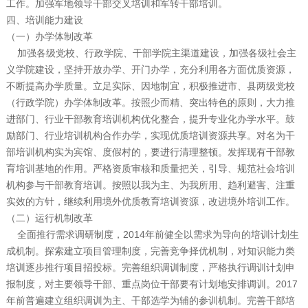
工作。加强军地领导干部交叉培训和军转干部培训。
四、培训能力建设
（一）办学体制改革
加强各级党校、行政学院、干部学院主渠道建设，加强各级社会主
义学院建设，坚持开放办学、开门办学，充分利用各方面优质资源，
不断提高办学质量。立足实际、因地制宜，积极推进市、县两级党校
（行政学院）办学体制改革。按照少而精、突出特色的原则，大力推
进部门、行业干部教育培训机构优化整合，提升专业化办学水平。鼓
励部门、行业培训机构合作办学，实现优质培训资源共享。对名为干
部培训机构实为宾馆、度假村的，要进行清理整顿。发挥现有干部教
育培训基地的作用。严格资质审核和质量把关，引导、规范社会培训
机构参与干部教育培训。按照以我为主、为我所用、趋利避害、注重
实效的方针，继续利用境外优质教育培训资源，改进境外培训工作。
（二）运行机制改革
全面推行需求调研制度，2014年前健全以需求为导向的培训计划生
成机制。探索建立项目管理制度，完善竞争择优机制，对知识能力类
培训逐步推行项目招投标。完善组织调训制度，严格执行调训计划申
报制度，对主要领导干部、重点岗位干部要有计划地安排调训。2017
年前普遍建立组织调训为主、干部选学为辅的参训机制。完善干部培