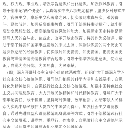
观、权力观、事业观，增强宗旨意识和公仆意识。加强作风教育，引
导干部牢记“两个务必”，认真落实中央八项规定精神，坚决反对形式主
义、官僚主义、享乐主义和奢靡之风，切实做到求真务实、艰苦奋
斗、勤俭节约。加强反腐倡廉教育，引导干部保持廉洁操守，筑牢拒
腐防变思想防线，提高抵御腐败风险的能力。加强党史国史特别是党
领导人民的奋斗史、创业史、改革开放史教育，将其作为必修课，帮
助干部了解党和国家事业发展的来龙去脉，深刻认识党的两个历史问
题决议总结的经验教训，切实做到知史爱党、知史爱国。把党史国史
教育与世情国情党情教育结合起来，引导干部增强忧患意识、使命意
识，自觉为党分忧、为国尽责、为民奉献。
（四）深入开展社会主义核心价值体系教育。组织广大干部深入学习
社会主义核心价值体系，引导他们把握其科学内涵和实践要求，自觉
转化为精神信仰，自觉践行社会主义核心价值观。加强中国特色社会
主义共同理想教育，大力开展民族精神和时代精神教育，引导广大干
部牢记责任、敢于担当，坚持与时俱进、改革创新，团结带领人民群
众为实现中华民族伟大复兴的中国梦而奋斗。加强社会主义道德教
育，通过先进典型和道德模范现身说法等方式，引导干部模范践行社
会主义荣辱观，讲党性、重品行、作表率，自觉做社会主义道德的示
范者、诚信风尚的引领者和公平正义的维护者。