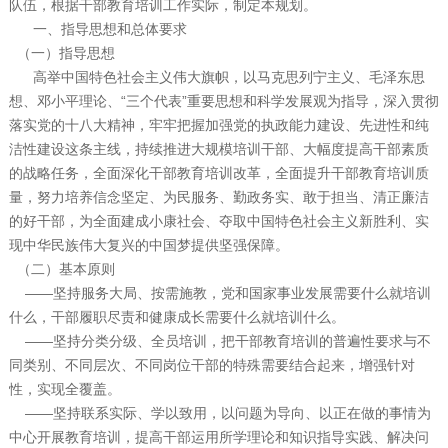
队伍，根据干部教育培训工作实际，制定本规划。
一、指导思想和总体要求
（一）指导思想
高举中国特色社会主义伟大旗帜，以马克思列宁主义、毛泽东思
想、邓小平理论、“三个代表”重要思想和科学发展观为指导，深入贯彻
落实党的十八大精神，牢牢把握加强党的执政能力建设、先进性和纯
洁性建设这条主线，持续推进大规模培训干部、大幅度提高干部素质
的战略任务，全面深化干部教育培训改革，全面提升干部教育培训质
量，努力培养信念坚定、为民服务、勤政务实、敢于担当、清正廉洁
的好干部，为全面建成小康社会、夺取中国特色社会主义新胜利、实
现中华民族伟大复兴的中国梦提供坚强保障。
（二）基本原则
——坚持服务大局、按需施教，党和国家事业发展需要什么就培训
什么，干部履职尽责和健康成长需要什么就培训什么。
——坚持分类分级、全员培训，把干部教育培训的普遍性要求与不
同类别、不同层次、不同岗位干部的特殊需要结合起来，增强针对
性，实现全覆盖。
——坚持联系实际、学以致用，以问题为导向、以正在做的事情为
中心开展教育培训，提高干部运用所学理论和知识指导实践、解决问