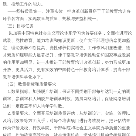
题、推动工作的能力。
——坚持质量第一、注重实效，把改革创新贯穿于干部教育培训各
环节各方面，实现数量与质量、规模与效益相统一。
（三）目标任务
以加强中国特色社会主义理论体系学习为首要任务，全面推进理论
武装、党性教育、能力培训和知识更新，使广大干部理想信念更加坚
定、理论素养不断提高、党性修养切实增强、工作作风明显改进、德
才素质和履职能力显著提升，使干部教育培训推动党和国家事业发展
的作用更加明显。进一步推进干部教育培训改革创新，努力形成更加
开放、更具活力、更有实效的中国特色干部教育培训体系，提高干部
教育培训科学化水平。
（四）数量指标和质量要求
1.数量指标。加强脱产培训，保证不同类别干部每年达到一定的调
训率、参训率和人均脱产培训学时数。拓展网络培训，保证网络培训
达到一定覆盖率和人均年学时数。
2.质量要求。全面开展培训质量评估，从培训设计、实施、管理以
及培训效果等方面入手，对每个培训项目进行考核测评，把评估结果
作为评价党校、行政学院、干部学院和社会主义学院办学质量的重要
依据，作为确定高等学校、社会培训机构、境外培训机构承担培训任