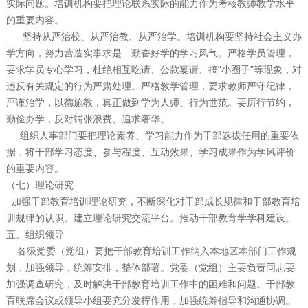
实际问题。培训机构要把理论联系实际的能力作为考核教师教学水平
的重要内容。
坚持从严治校、从严治教、从严治学。培训机构要坚持社会主义办
学方向，努力营造实事求是、勤奋好学的学习风气。严格学员管理，
要求学员专心学习，杜绝相互吃请、公款宴请、搞“小圈子”等现象，对
违反有关规定的行为严肃处理。严格教学管理，要求教师严守纪律，
严谨治学，以德施教，真正做到学为人师、行为世范。要厉行节约，
勤俭办学，反对铺张浪费、追求奢华。
组织人事部门要把理论素养、学习能力作为干部选拔任用的重要依
据，将干部学习态度、参与程度、互动效果、学习成果作为学风评价
的重要内容。
（七）理论研究
加强干部教育培训理论研究，不断深化对干部成长规律和干部教育培
训规律的认识。建立理论研究交流平台。推动干部教育学学科建设。
五、组织领导
各级党委（党组）要把干部教育培训工作纳入本地区本部门工作规
划，加强领导，统筹安排，整体部署。党委（党组）主要负责同志要
加强调查研究，及时解决干部教育培训工作中的困难和问题。干部教
育联席会议或领导小组要充分发挥作用，加强统筹指导和沟通协调。