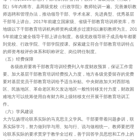
院）5年内将市、县两级党校（行政学院）教师轮训一遍。完善兼职教
师选聘和管理办法，推动领导干部、学术名家、先进典型、优秀基层
干部等上讲台。2017年前建立国家级、省级干部教育培训师资库，市
地级以下干部教育培训机构师资构成逐步过渡到以兼职教师为主。201
5年前建立健全领导干部上讲台制度。各级党政领导班子成员每年都要
到党校、行政学院、干部学院授课。探索建立符合干部教育培训特点
的师资考核评价体系和职称评定、岗位聘任制度。
（五）经费保障
各级政府要将干部教育培训经费列入年度财政预算，保证工作需
要。加大基层干部教育培训经费投入力度，地方各级党委留存的党费
要对基层党员干部教育培训给予适当补贴。中央财政加大对西部地
区、民族地区、革命老区和欠发达地区一般性转移支付力度，财政困
难地方可以统筹使用自有财力和上级转移支付开展干部教育培训工
作。
（六）学风建设
大力弘扬理论联系实际的马克思主义学风。干部要带着问题参训，联
系实际学习，努力做到学与用、知与行、说与做相统一。教师要把理
论联系实际的要求贯穿于教学全过程，善于回答学员思想和工作上的