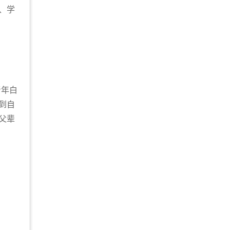
、学
青年白
到自
父辈