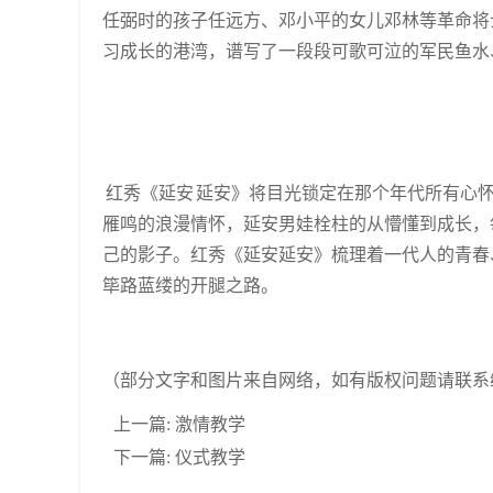
任弼时的孩子任远方、邓小平的女儿邓林等革命将
习成长的港湾，谱写了一段段可歌可泣的军民鱼水
红秀《延安 延安》将目光锁定在那个年代所有心
雁鸣的浪漫情怀，延安男娃栓柱的从懵懂到成长，
己的影子。红秀《延安延安》梳理着一代人的青春
筚路蓝缕的开腿之路。
（部分文字和图片来自网络，如有版权问题请联系
上一篇:
激情教学
下一篇:
仪式教学