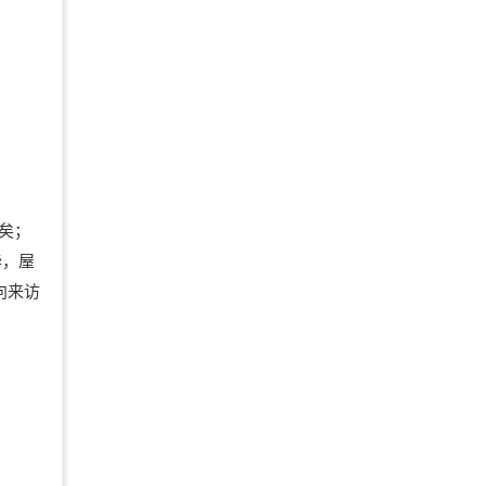
矣；
华，屋
向来访