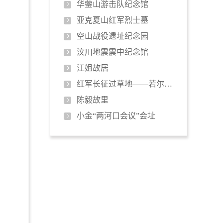
华蓥山游击队纪念馆
亚克夏山红军烈士墓
空山战役遗址纪念园
汶川地震震中纪念馆
江姐故居
红军长征过草地——若尔盖大草原
陈毅故里
小金“两河口会议”会址