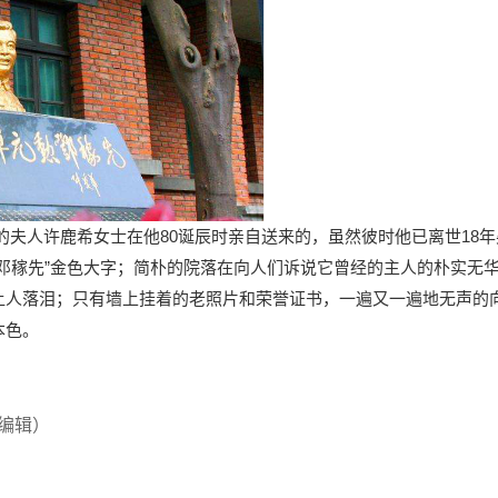
的夫人许鹿希女士在他80诞辰时亲自送来的，虽然彼时他已离世18年
邓稼先”金色大字；简朴的院落在向人们诉说它曾经的主人的朴实无
让人落泪；只有墙上挂着的老照片和荣誉证书，一遍又一遍地无声的
本色。
编辑）