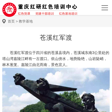
首页
>
教学基地
苍溪红军渡
苍溪红军渡位于四川省的苍溪县境内，苍溪城东南3公里处的
塔山湾嘉陵江畔有一古渡口。依山傍水，地势险绝，山岩陡峭，
林木葱笼。嘉陵江由北而南，景色宜人。