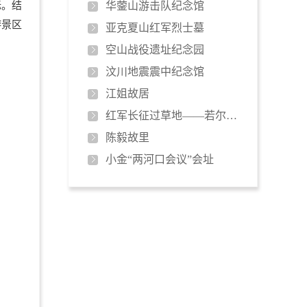
标。结
华蓥山游击队纪念馆
游景区
亚克夏山红军烈士墓
空山战役遗址纪念园
汶川地震震中纪念馆
江姐故居
红军长征过草地——若尔盖大草原
陈毅故里
小金“两河口会议”会址