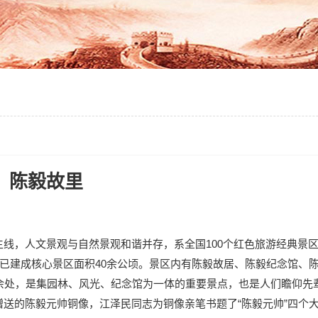
陈毅故里
线，人文景观与自然景观和谐并存，系全国100个红色旅游经典景
，已建成核心景区面积40余公顷。景区内有陈毅故居、陈毅纪念馆、
余处，是集园林、风光、纪念馆为一体的重要景点，也是人们瞻仰先
送的陈毅元帅铜像，江泽民同志为铜像亲笔书题了“陈毅元帅”四个