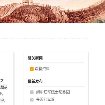
相关新闻
没有资料
区之
最新发布
陈毅故
阆中红军烈士纪念园
辈，
苍溪红军渡
大字。