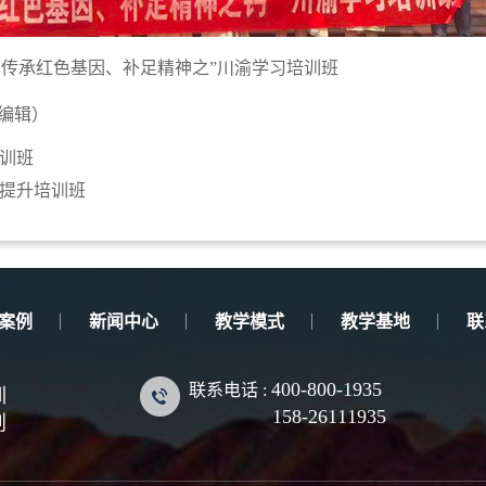
、传承红色基因、补足精神之”川渝学习培训班
编辑）
培训班
提升培训班
案例
新闻中心
教学模式
教学基地
联
400-800-1935
联系电话 :
训
158-26111935
划