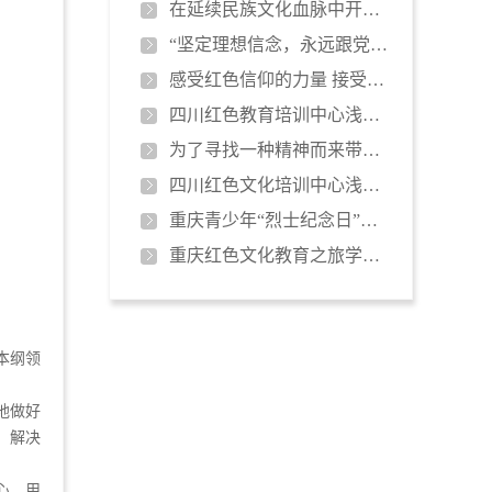
在延续民族文化血脉中开拓前行
“坚定理想信念，永远跟党走”党支…
感受红色信仰的力量 接受革命精神…
四川红色教育培训中心浅析《国家宝…
为了寻找一种精神而来带着一个坚定…
四川红色文化培训中心浅谈民族精神…
重庆青少年“烈士纪念日”缅怀邱少…
重庆红色文化教育之旅学员有感
本纲领
地做好
，解决
心，用