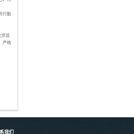
厉行勤
化宗旨
，严格
系我们