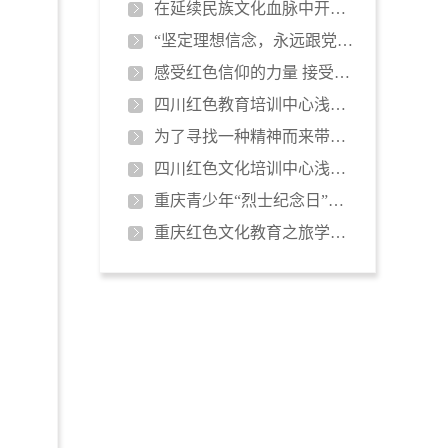
在延续民族文化血脉中开拓前行
“坚定理想信念，永远跟党走”党支…
感受红色信仰的力量 接受革命精神…
四川红色教育培训中心浅析《国家宝…
为了寻找一种精神而来带着一个坚定…
四川红色文化培训中心浅谈民族精神…
重庆青少年“烈士纪念日”缅怀邱少…
重庆红色文化教育之旅学员有感