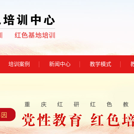
培训案例
新闻中心
教学模式