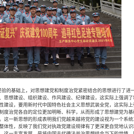
经验的基础上，对思想建党和制度治党紧密结合的思想进行了进
、思想建设、组织建设、作风建设、纪律建设，这实际上强调了
性建设，要用新时代中国特色社会主义思想武装全党，这实际上
制度治党各自的定位更加明晰、科学，从而形成了思想建党为基
。这一新思想的形成表明我们党越来越将党的建设视为一个系统
整体性，反映了我们党对执政党建设规律有了更深更自觉地认识
。这一丰富发展，是将中国古代德法并治思想结合当下的世情、