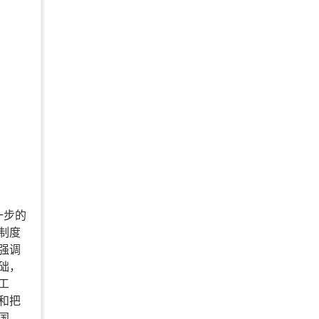
一步的
制度
强调
础，
工
和把
国