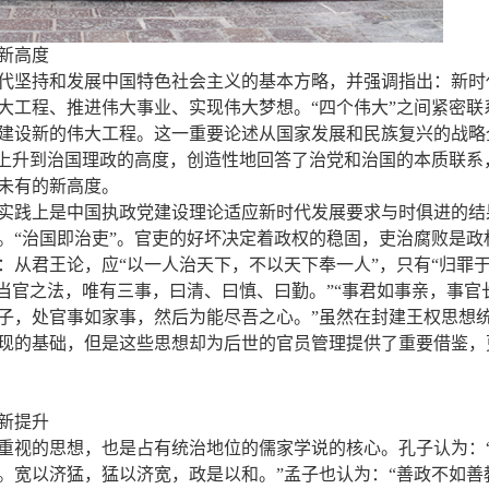
新高度
代坚持和发展中国特色社会主义的基本方略，并强调指出：新时
大工程、推进伟大事业、实现伟大梦想。“四个伟大”之间紧密联
建设新的伟大工程。这一重要论述从国家发展和民族复兴的战略
设上升到治国理政的高度，创造性地回答了治党和治国的本质联系
未有的新高度。
实践上是中国执政党建设理论适应新时代发展要求与时俱进的结
。“治国即治吏”。官吏的好坏决定着政权的稳固，吏治腐败是政
：从君王论，应“以一人治天下，不以天下奉一人”，只有“归罪
当官之法，唯有三事，曰清、曰慎、曰勤。”“事君如事亲，事官
子，处官事如家事，然后为能尽吾之心。”虽然在封建王权思想
现的基础，但是这些思想却为后世的官员管理提供了重要借鉴，
新提升
重视的思想，也是占有统治地位的儒家学说的核心。孔子认为：
。宽以济猛，猛以济宽，政是以和。”孟子也认为：“善政不如善