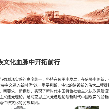
族文化血脉中开拓前行
与强烈现实感的高度统一，坚持在传承中发展，在借鉴中创新，
社会主义进入新时代”这一重要判断，将党的建设新的伟大工程提
、新要求、新谋划，实现了新时代中国特色社会主义执政党建设
主义建党理论，是马克思主义党建理论与新时代中国现实的最新
秀传统文化的民族基因。