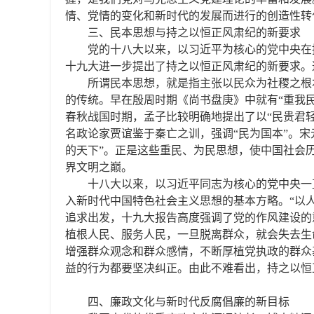
情、党情的变化和新时代的发展而进行的创造性转
三、民本思想与持之以恒正风肃纪的新要求
党的十八大以来，以习近平为核心的党中央在
十九大进一步提出了持之以恒正风肃纪的新要求。
所谓民本思想，就是指主张以民众为社稷之根
的传统。早在殷周时期《尚书盘庚》中就有“重我民
春秋战国时期，孟子比较明确地提出了以“民贵君
名政论家贾谊鉴于秦亡之训，强调“民为国本”。
的天下”。正是这些重民、为民思想，使中国社会
界文明之巅。
十八大以来，以习近平同志为核心的党中央一
入新时代中国特色社会主义思想的基本方略。
“以
追求出发，十九大报告高度强调了党的作风建设的
植根人民、服务人民，一旦脱离群众，就会失去生
增强群众观念和群众感情，不断厚植党执政的群众
益的行为都要坚决纠正。由此不难看出，持之以恒
四、廉政文化与新时代反腐倡廉的新目标