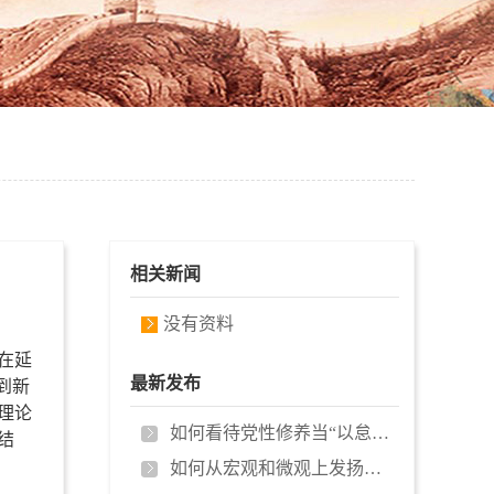
相关新闻
没有资料
在延
最新发布
到新
理论
如何看待党性修养当“以怠为败”？…
结
如何从宏观和微观上发扬延安精神