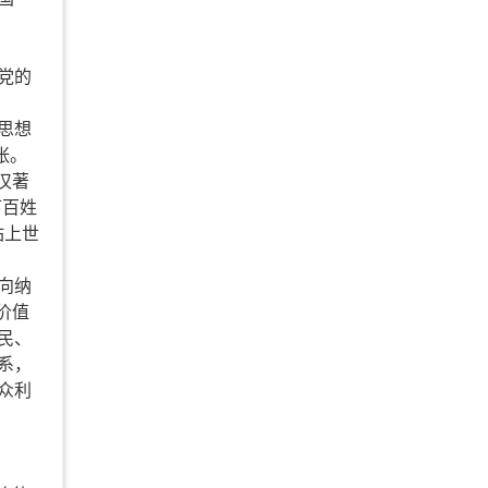
党的
思想
张。
汉著
下百姓
站上世
向纳
价值
民、
系，
众利