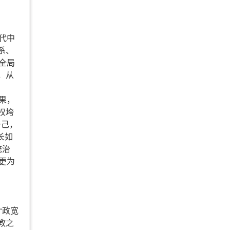
代中
系、
全局
，从
果，
权垮
于己，
长如
统治
更为
“政宽
教之