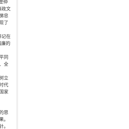
管仲
廉政文
悌忠
现了
书记在
倡廉的
平同
、全
树立
时代
国家
的思
果。
针。