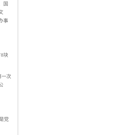
、国
文
办事
8块
第一次
公
是党