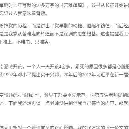
耗时15年写就的50多万字的《苦难辉煌》，该书从长征开始讲
忘记过去就意味着背叛。
粉饰党的历程，而是讲出了党早期的幼稚、退缩和彷徨，而后经
是是我党从苦难走向辉煌而不是深渊的思想根基。这也提醒我工
，不唯上、不唯书、只唯实。
南泥湾开荒，一个人一天开荒4亩多，累死的原因很多都是心脏
992年邓小平提出实干兴邦，20年后的2012年习近平在新一届
“跟我”为“跟我上”，领导干部要垂先示范。②第五课老师提到
述。下面我还想再谈一点老师没讲到但我自己感悟的内容，那就
伟大思想对一个普通党员的正面影响。我的16万字的博士论文的