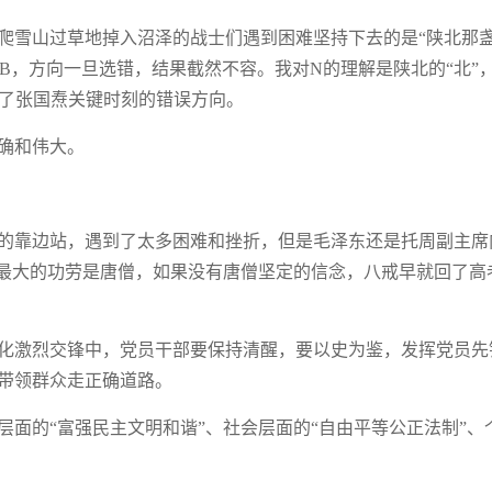
爬雪山过草地掉入沼泽的战士们遇到困难坚持下去的是“陕北那
SB，方向一旦选错，结果截然不容。我对N的理解是陕北的“北”
代表了张国焘关键时刻的错误方向。
确和伟大。
的靠边站，遇到了太多困难和挫折，但是毛泽东还是托周副主席
，最大的功劳是唐僧，如果没有唐僧坚定的信念，八戒早就回了高
化激烈交锋中，党员干部要保持清醒，要以史为鉴，发挥党员先
带领群众走正确道路。
面的“富强民主文明和谐”、社会层面的“自由平等公正法制”、