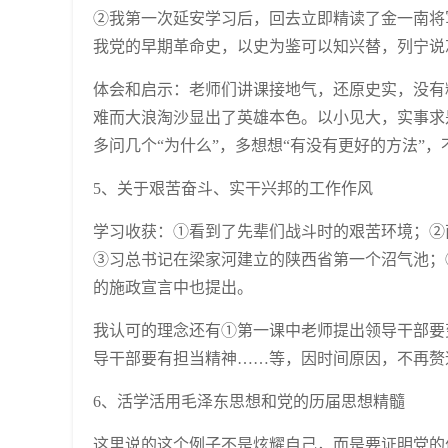
②我第一次延安学习后，回去立即精读了金一南将军
我党的早期革命史，以史为鉴可以知兴替，列宁说
体会和启示：老师们讲课接地气，还原史实，没有
难而大浪淘沙显出了英雄本色。以小见大，实事求
多问几个“为什么”，多想想“有没有更好的方法”
5、关于艰苦奋斗、实干兴邦的工作作风
学习收获：①看到了先辈们战斗时的艰苦环境；②
③习总书记在梁家河建立的陕西省第一个沼气池；④1
的施政宣言中也提出。
我认可的理念还有①第一课中老师提出领导干部要变
导干部要有担当精神……等，因时间原因，不再赘
6、活学活用毛泽东思想和党的历届思想精髓
这里说的这个例子不是炫耀自己，而是要证明党的