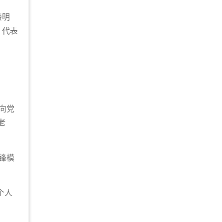
盏明
，代表
向党
老
锋模
个人