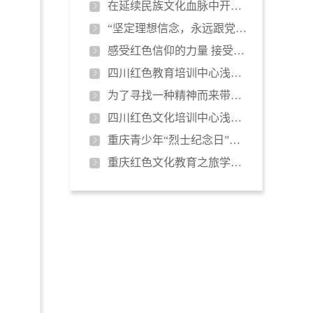
在延续民族文化血脉中开拓前行
“坚定理想信念，永远跟党走”党支…
感受红色信仰的力量 接受革命精神…
四川红色教育培训中心浅析《国家宝…
为了寻找一种精神而来带着一个坚定…
四川红色文化培训中心浅谈民族精神…
重庆青少年“烈士纪念日”缅怀邱少…
重庆红色文化教育之旅学员有感