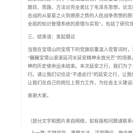
题目、思路、方法论完全类比了毛泽东思想，论文
击战的从星星之火到燎原之势的人民战争思想的原
全局的知识管理系统的原理与实现”，包括了研究
三、结束语：发起倡议
当我在宝塔山的宝塔下的党旗前重温入党誓词时，
“巍巍宝塔山滚滚延河水延安精神永放光芒”的场
神的历史使命远未结束。本次延安之行，我们为了
行。请让我们记住这“不虚此行”的延安之行，让
让我们在自己的岗位上努力工作，为社会主义建设
谢谢大家。
（部分文字和图片来自网络，如有版权问题请联系
上一篇:
实践宗旨，掌握方法，活用理论，做合格