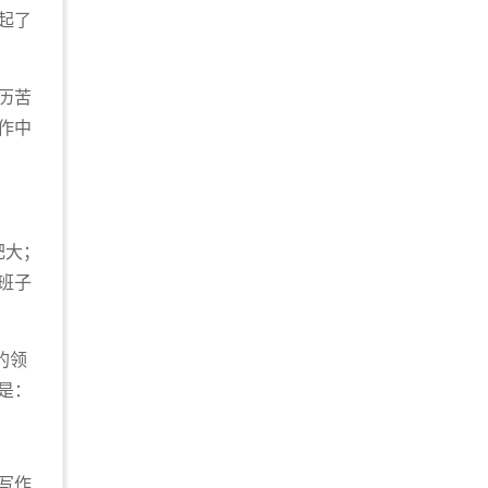
起了
历苦
作中
肥大；
班子
的领
是：
写作