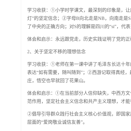
学习收获：①小学时学课文，最深刻的印象是，让
灯”的坚定信念；②字母B向北走是NB，向南走是
了中央的正确方向；对S的理解是四川的“si”，
体会和启示：永远跟党走，历史实践证明了党的正
2、关于坚定不移的理想信念
学习收获：①老师在第一课中讲了毛泽东长达十年
表达“如有需要，随叫随到”；②西游记取得真经
庄，悟空也早就回了花果山。
体会和启示：①在当前部分人信仰缺失，中西方文
范作用，坚定社会主义信念和共产主义理想，才能
②倡导引导群众践行社会主义核心价值观，即国家层
层面的“爱岗敬业诚信友善”。