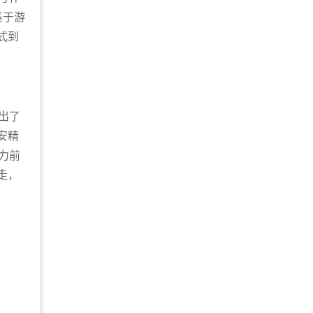
基于游
式到
出了
安精
力前
走，