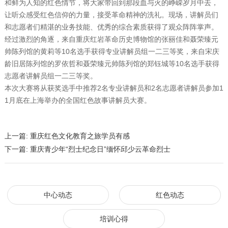
和鲜为人知的红色情节，将大家带回到那段血与火的峥嵘岁月中去，
让听众感受红色信仰的力量，接受革命精神的洗礼。现场，讲解员们
和志愿者们精湛的业务技能、优秀的综合素质获得了观众阵阵掌声。
经过激烈的角逐，来自重庆红岩革命历史博物馆的张丽佳和聂荣臻元
帅陈列馆的黄莉等10名选手获得专业讲解员组一二三等奖，来自宋庆
龄旧居陈列馆的罗依哲和聂荣臻元帅陈列馆的郑钰城等10名选手获得
志愿者讲解员组一二三等奖。
本次大赛将从获奖选手中推荐2名专业讲解员和2名志愿者讲解员参加1
1月底在上海举办的全国红色故事讲解员大赛。
上一篇:
重庆红色文化教育之旅学员有感
下一篇:
重庆青少年“烈士纪念日”缅怀邱少云革命烈士
中心动态
红色动态
培训心得